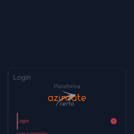
Login
Plataforma
error
Login
Login é obrigatório